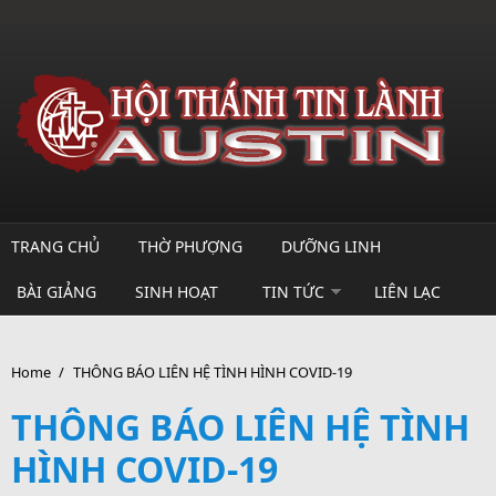
Skip to main content
TRANG CHỦ
THỜ PHƯỢNG
DƯỠNG LINH
BÀI GIẢNG
SINH HOẠT
TIN TỨC
LIÊN LẠC
Home
/
THÔNG BÁO LIÊN HỆ TÌNH HÌNH COVID-19
THÔNG BÁO LIÊN HỆ TÌNH
HÌNH COVID-19